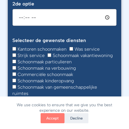
2de optie
Selecteer de gewenste diensten
Kantoren schoonmaken
Was service
Strijk service
Schoonmaak vakantiewoning
Schoonmaak particulieren
Schoonmaak na verbouwing
Commerciële schoonmaak
Schoonmaak kinderopvang
Schoonmaak van gemeenschappelijke
ruimtes
Industriële schoonmaak
We use cookies to ensure that we give you the best
Restaurant Schoonmaak
Dieptereiniging
experience on our website.
Schoonmaak nieuwbouw
Rolluiken
Schoonmaak dakgoten
Accept
Decline
Auto wassen aan huis