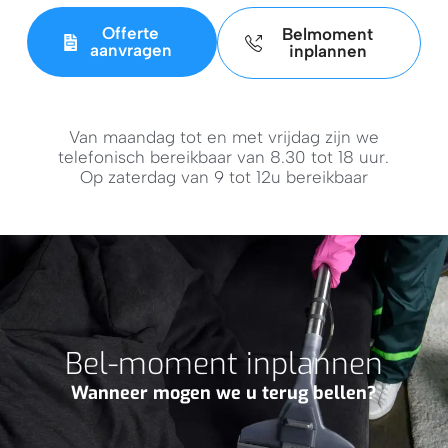
Offerte
Belmoment
aanvragen
inplannen
Van maandag tot en met vrijdag zijn we
telefonisch bereikbaar van 8.30 tot 18 uur.
Op zaterdag van 9 tot 12u bereikbaar
Bel-moment inplannen
Wanneer mogen we u terug bellen?