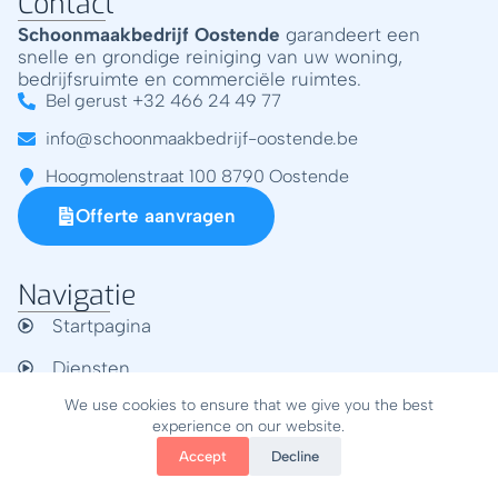
Contact
n
Schoonmaakbedrijf Oostende
garandeert een
a
snelle en grondige reiniging van uw woning,
t
bedrijfsruimte en commerciële ruimtes.
i
Bel gerust +32 466 24 49 77
v
info@schoonmaakbedrijf-oostende.be
e
:
Hoogmolenstraat 100 8790 Oostende
Offerte aanvragen
Navigatie
Startpagina
Diensten
We use cookies to ensure that we give you the best
Commerciële schoonmaak
experience on our website.
Schoonmaak Particulieren
Accept
Decline
Diepreiniging