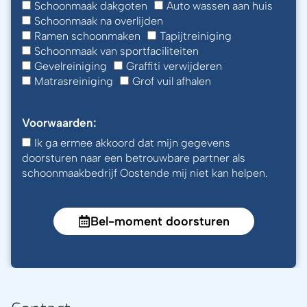
Schoonmaak dakgoten
Auto wassen aan huis
Schoonmaak na overlijden
Ramen schoonmaken
Tapijtreiniging
Schoonmaak van sportfaciliteiten
Gevelreiniging
Graffiti verwijderen
Matrasreiniging
Grof vuil afhalen
Voorwaarden:
Ik ga ermee akkoord dat mijn gegevens
doorsturen naar een betrouwbare partner als
schoonmaakbedrijf Oostende mij niet kan helpen.
Bel-moment doorsturen
A
l
t
e
r