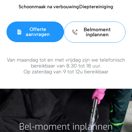
Schoonmaak na verbouwing
Dieptereiniging
Offerte
Belmoment
aanvragen
inplannen
Van maandag tot en met vrijdag zijn we telefonisch
bereikbaar van 8.30 tot 18 uur.
Op zaterdag van 9 tot 12u bereikbaar
Bel-moment inplannen