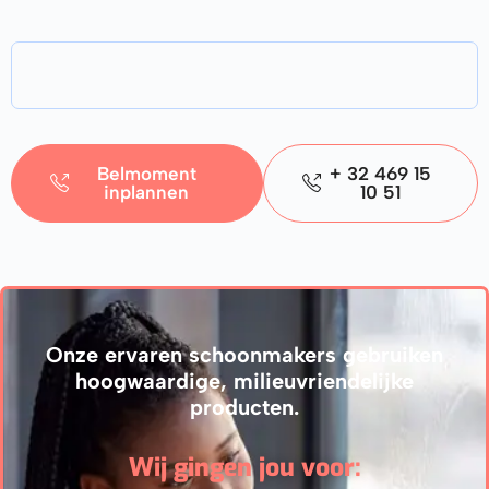
Belmoment
+ 32 469 15
inplannen
10 51
Onze ervaren schoonmakers gebruiken
hoogwaardige, milieuvriendelijke
producten.
Wij gingen jou voor: