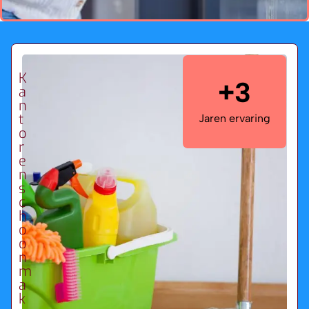
K
+3
a
n
t
Jaren ervaring
o
r
e
n
s
c
h
o
o
n
m
a
k