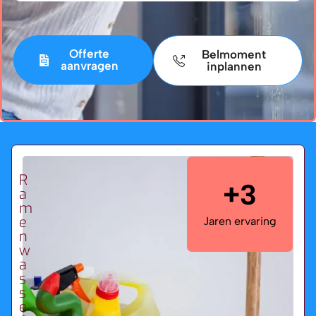
Offerte
Belmoment
aanvragen
inplannen
R
+3
a
m
e
Jaren ervaring
n
w
a
s
s
e