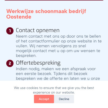
Werkwijze schoonmaak bedrijf
Oostende
Contact opnemen
Neem contact met ons op door ons te bellen
of het contactformulier op onze website in te
vullen. Wij nemen vervolgens zo snel
mogelijk contact met u op om uw wensen te
bespreken.
Offertebespreking
Indien nodig, maken we een afspraak voor
een eerste bezoek. Tijdens dit bezoek
bespreken we de offerte en laten we u onze
nieuwe werkplaats zien.
We use cookies to ensure that we give you the best
Uitvoering van de werkzaamheden
experience on our website.
We komen met een glimlach op de
Accept
Decline
afgesproken tijden en dagen. Wij zorgen
voor een schone en frisse omgeving volgens