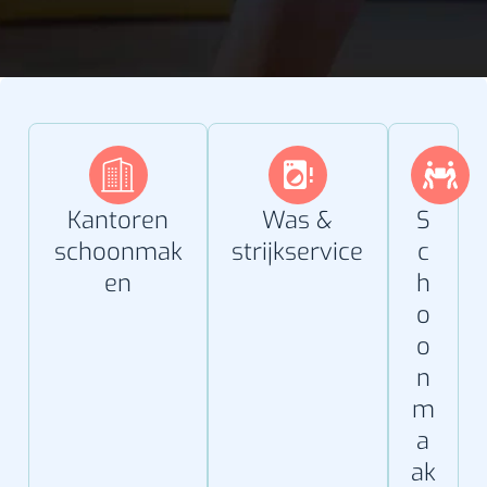
Kantoren
Was &
S
schoonmak
strijkservice
c
en
h
o
o
n
m
a
ak