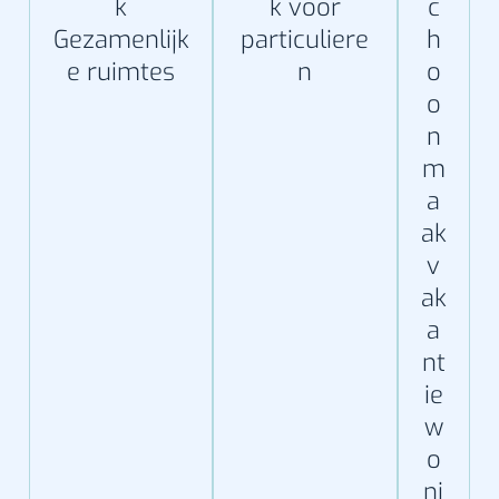
k
k voor
c
Gezamenlijk
particuliere
h
e ruimtes
n
o
o
n
m
a
ak
v
ak
a
nt
ie
w
o
ni